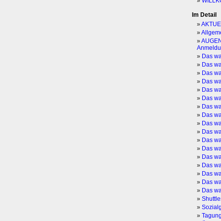
WILLK
Im Detail
AKTUE
Allgeme
AUGEN
Anmeldu
Das wa
Das wa
Das wa
Das wa
Das wa
Das wa
Das wa
Das wa
Das wa
Das wa
Das wa
Das wa
Das wa
Das wa
Das wa
Das wa
Das wa
Shuttle
Sozial
Tagun