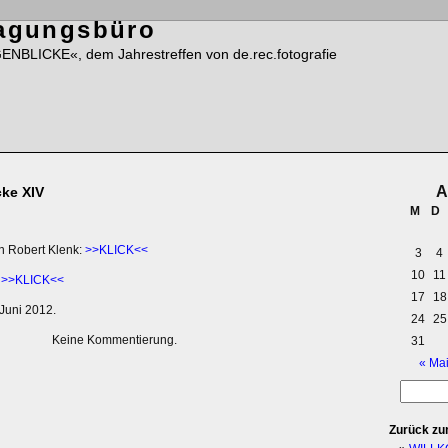
Tagungsbüro
ENBLICKE«, dem Jahrestreffen von de.rec.fotografie
A
ke XIV
M
D
n Robert Klenk:
>>KLICK<<
3
4
10
11
:
>>KLICK<<
17
18
 Juni 2012.
24
25
Keine Kommentierung.
31
« Ma
Zurück zu