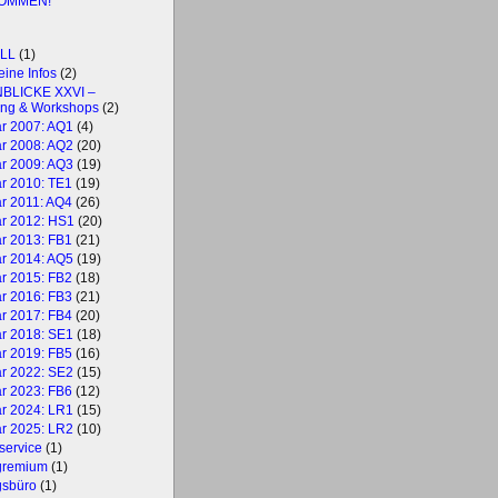
OMMEN!
LL
(1)
ine Infos
(2)
BLICKE XXVI –
ng & Workshops
(2)
r 2007: AQ1
(4)
r 2008: AQ2
(20)
r 2009: AQ3
(19)
r 2010: TE1
(19)
r 2011: AQ4
(26)
r 2012: HS1
(20)
r 2013: FB1
(21)
r 2014: AQ5
(19)
r 2015: FB2
(18)
r 2016: FB3
(21)
r 2017: FB4
(20)
r 2018: SE1
(18)
r 2019: FB5
(16)
r 2022: SE2
(15)
r 2023: FB6
(12)
r 2024: LR1
(15)
r 2025: LR2
(10)
service
(1)
gremium
(1)
gsbüro
(1)