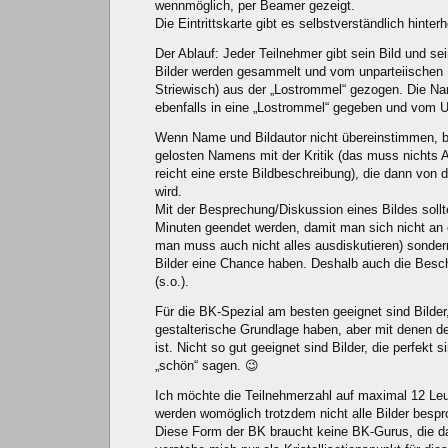
wennmöglich, per Beamer gezeigt.
Die Eintrittskarte gibt es selbstverständlich hinter
Der Ablauf: Jeder Teilnehmer gibt sein Bild und s
Bilder werden gesammelt und vom unparteiischen
Striewisch) aus der „Lostrommel“ gezogen. Die N
ebenfalls in eine „Lostrommel“ gegeben und vom 
Wenn Name und Bildautor nicht übereinstimmen, b
gelosten Namens mit der Kritik (das muss nichts 
reicht eine erste Bildbeschreibung), die dann von 
wird.
Mit der Besprechung/Diskussion eines Bildes soll
Minuten geendet werden, damit man sich nicht an e
man muss auch nicht alles ausdiskutieren) sondern
Bilder eine Chance haben. Deshalb auch die Besc
(s.o.).
Für die BK-Spezial am besten geeignet sind Bilder
gestalterische Grundlage haben, aber mit denen de
ist. Nicht so gut geeignet sind Bilder, die perfekt 
„schön“ sagen. 😉
Ich möchte die Teilnehmerzahl auf maximal 12 Leu
werden womöglich trotzdem nicht alle Bilder besp
Diese Form der BK braucht keine BK-Gurus, die da