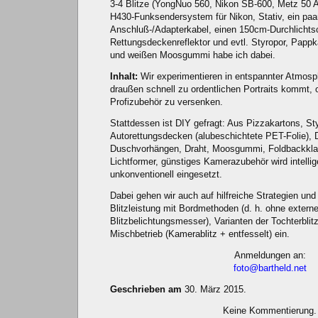
3-4 Blitze (YongNuo 560, Nikon SB-600, Metz 50 
H430-Funksendersystem für Nikon, Stativ, ein paa
Anschluß-/Adapterkabel, einen 150cm-Durchlichts
Rettungsdeckenreflektor und evtl. Styropor, Pappkar
und weißen Moosgummi habe ich dabei.
Inhalt:
Wir experimentieren in entspannter Atmosp
draußen schnell zu ordentlichen Portraits kommt, 
Profizubehör zu versenken.
Stattdessen ist DIY gefragt: Aus Pizzakartons, St
Autorettungsdecken (alubeschichtete PET-Folie),
Duschvorhängen, Draht, Moosgummi, Foldbackkla
Lichtformer, günstiges Kamerazubehör wird intellig
unkonventionell eingesetzt.
Dabei gehen wir auch auf hilfreiche Strategien un
Blitzleistung mit Bordmethoden (d. h. ohne extern
Blitzbelichtungsmesser), Varianten der Tochterbli
Mischbetrieb (Kamerablitz + entfesselt) ein.
Anmeldungen an:
foto@bartheld.net
Geschrieben am
30. März 2015.
Keine Kommentierung.