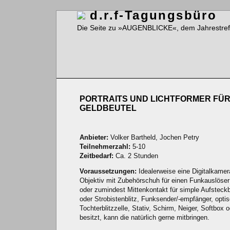
d.r.f-Tagungsbüro
Die Seite zu »AUGENBLICKE«, dem Jahrestreffe
PORTRAITS UND LICHTFORMER FÜ
GELDBEUTEL
Anbieter:
Volker Bartheld, Jochen Petry
Teilnehmerzahl:
5-10
Zeitbedarf:
Ca. 2 Stunden
Voraussetzungen:
Idealerweise eine Digitalkamer
Objektiv mit Zubehörschuh für einen Funkauslöser
oder zumindest Mittenkontakt für simple Aufsteckb
oder Strobistenblitz, Funksender/-empfänger, opti
Tochterblitzzelle, Stativ, Schirm, Neiger, Softbox o
besitzt, kann die natürlich gerne mitbringen.